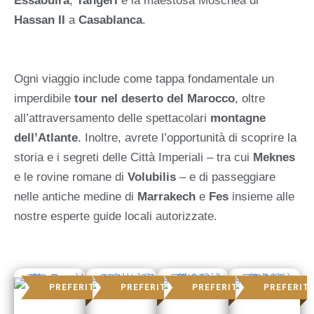
Essaouira
,
Tangeri
e la maestosa Moschea di
Hassan II
a
Casablanca
.
Ogni viaggio include come tappa fondamentale un
imperdibile
tour nel deserto del Marocco
, oltre
all’attraversamento delle spettacolari
montagne
dell’Atlante
. Inoltre, avrete l’opportunità di scoprire la
storia e i segreti delle Città Imperiali – tra cui
Meknes
e le rovine romane di
Volubilis
– e di passeggiare
nelle antiche medine di
Marrakech
e
Fes
insieme alle
nostre esperte guide locali autorizzate.
PREFERITO
PREFERITO
PREFERITO
PREFERIT