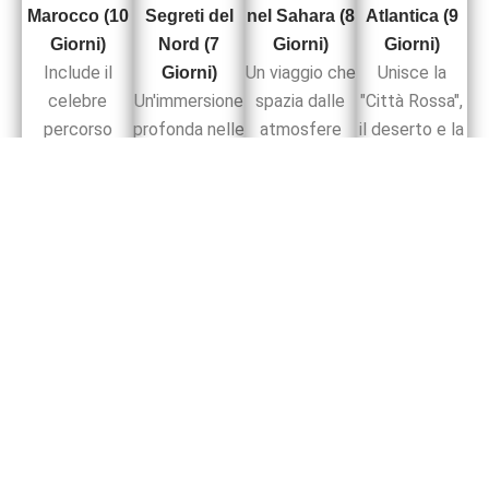
Marocco (10
Segreti del
nel Sahara (8
Atlantica (9
Giorni)
Nord (7
Giorni)
Giorni)
Include il
Un viaggio che
Unisce la
Giorni)
celebre
Un'immersione
spazia dalle
"Città Rossa",
percorso
profonda nelle
atmosfere
il deserto e la
attraverso il
quattro
mediterranee
"Città del
Medio Atlante
capitali
del nord alle
Vento" sulla
e la Moschea
storiche del
dune dorate
costa.
di Hassan II a
Marocco in
del sud.
Scopri i
Casablanca.
compagnia
Dettagli
Scopri i
delle vostre
Dettagli
Scopri i
guide
Dettagli
autorizzate.
Scopri i
Dettagli