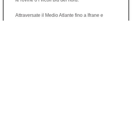
Attraversate il Medio Atlante fino a Ifrane e
Azrou, dove foreste di cedri e scimmie curiose
offrono una pausa tranquilla. Oppure, dirigetevi
verso Volubilis e Meknes, dove le colonne
romane spuntano dai campi verdi e le porte
imperiali custodiscono le storie dei secoli
passati. Voglia di colore? Allora Chefchaouen vi
invita con il suo fascino blu-vestito incastonato
nelle montagne del Rif.