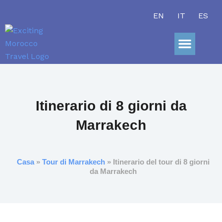
Vai
EN
IT
ES
al
contenuto
Gite Giorn
Avventura Nel
Itinerario di 8 giorni da
Marrakech
Casa
»
Tour di Marrakech
» Itinerario del tour di 8 giorni
da Marrakech