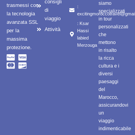
consigli
siamo
trasmessi con
:
di
specializzati
la tecnologia
excitingmoroccotravel@gmai
viaggio
in tour
avanzata SSL
: Ksar
personalizzati
Attività
per la
Hassi
che
labied
massima
mettono
Merzouga
protezione.
in risalto
la ricca
cultura e i
diversi
paesaggi
del
Marocco,
assicurandovi
un
viaggio
indimenticabile