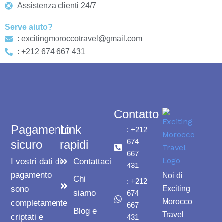
Assistenza clienti 24/7
Serve aiuto?
: excitingmoroccotravel@gmail.com
: +212 674 667 431
Contatto
Pagamento
Link
: +212
674
sicuro
rapidi
667
I vostri dati di
Contattaci
431
pagamento
Noi di
Chi
: +212
sono
Exciting
siamo
674
Morocco
completamente
667
Blog e
Travel
criptati e
431