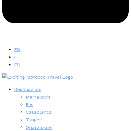
EN
IT
ES
Destinazioni
Marrakech
Fes
Casablanca
Tangeri
Ouarzazate