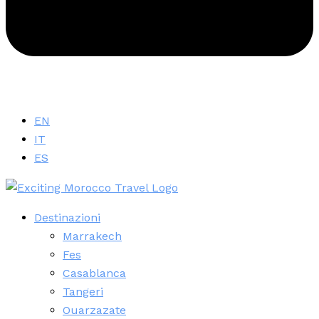
EN
IT
ES
Destinazioni
Marrakech
Fes
Casablanca
Tangeri
Ouarzazate