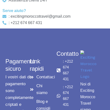
Assistenza clienti 24/7
Serve aiuto?
: excitingmoroccotravel@gmail.com
: +212 674 667 431
Contatto
Pagamento
Link
: +212
674
sicuro
rapidi
667
I vostri dati di
Contattaci
431
pagamento
Noi di
Chi
: +212
sono
Exciting
siamo
674
Morocco
completamente
667
Blog e
Travel
criptati e
431
consigli
siamo