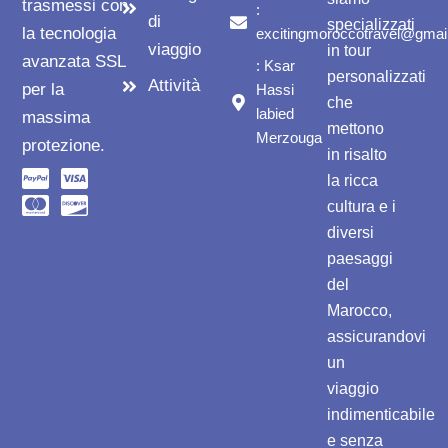
trasmessi con
:
di
specializzati
la tecnologia
excitingmoroccotravel@gmai
viaggio
in tour
avanzata SSL
: Ksar
personalizzati
Attività
per la
Hassi
che
labied
massima
mettono
Merzouga
protezione.
in risalto
la ricca
cultura e i
diversi
paesaggi
del
Marocco,
assicurandovi
un
viaggio
indimenticabile
e senza