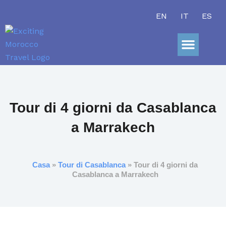
Vai
EN
IT
ES
al
contenuto
Gite Giorn
Avventura Nel
Tour di 4 giorni da Casablanca
a Marrakech
Casa
»
Tour di Casablanca
» Tour di 4 giorni da
Casablanca a Marrakech