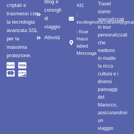
Blog e
Travel
criptati e
431
consigli
siamo
trasmessi con
:
di
specializzati
la tecnologia
excitingmoroccotravel@gmai
viaggio
in tour
avanzata SSL
: Ksar
personalizzati
Attività
per la
Hassi
che
labied
massima
mettono
Merzouga
protezione.
in risalto
la ricca
cultura e i
diversi
paesaggi
del
Marocco,
assicurandovi
un
viaggio