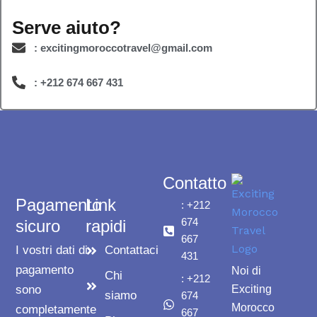
Serve aiuto?
: excitingmoroccotravel@gmail.com
: +212 674 667 431
Contatto
Pagamento
Link
: +212
674
sicuro
rapidi
667
I vostri dati di
Contattaci
431
pagamento
Noi di
Chi
: +212
sono
Exciting
siamo
674
Morocco
completamente
667