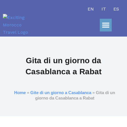
Vai
EN
IT
ES
al
contenuto
Gite Giorn
Avventura Nel
Gita di un giorno da
Casablanca a Rabat
Home
»
Gite di un giorno a Casablanca
» Gita di un
giorno da Casablanca a Rabat