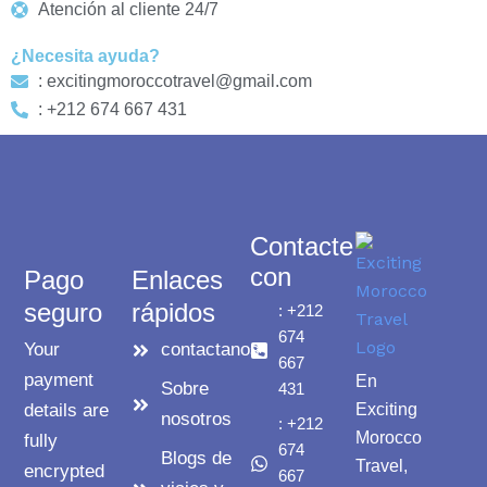
Atención al cliente 24/7
¿Necesita ayuda?
: excitingmoroccotravel@gmail.com
: +212 674 667 431
Contacte
con
Pago
Enlaces
seguro
rápidos
: +212
674
Your
contactanos
667
payment
En
Sobre
431
details are
Exciting
nosotros
: +212
Morocco
fully
674
Blogs de
Travel,
encrypted
667