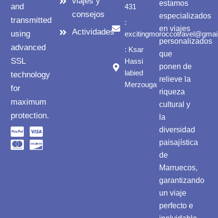
viajes y
estamos
and
431
consejos
especializados
transmitted
:
en viajes
Actividades
using
excitingmoroccotravel@gmai
personalizados
advanced
: Ksar
que
SSL
Hassi
ponen de
labied
technology
relieve la
Merzouga
for
riqueza
maximum
cultural y
protection.
la
diversidad
paisajística
de
Marruecos,
garantizando
un viaje
perfecto e