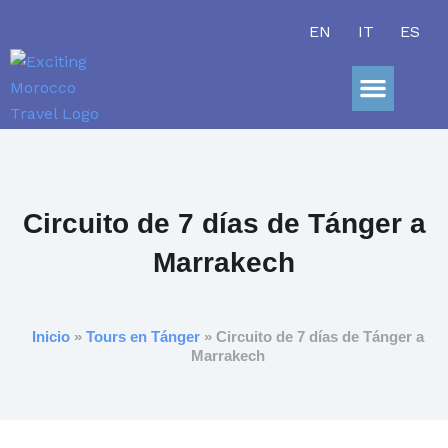
Ir
EN
IT
ES
al
contenido
Sobre Nosot
Circuito de 7 días de Tánger a
Marrakech
Inicio
»
Tours en Tánger
» Circuito de 7 días de Tánger a
Marrakech