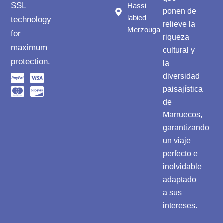
SSL
Hassi
ponen de
labied
technology
relieve la
Merzouga
for
riqueza
maximum
cultural y
protection.
la
diversidad
paisajística
de
Marruecos,
garantizando
un viaje
perfecto e
inolvidable
adaptado
a sus
intereses.