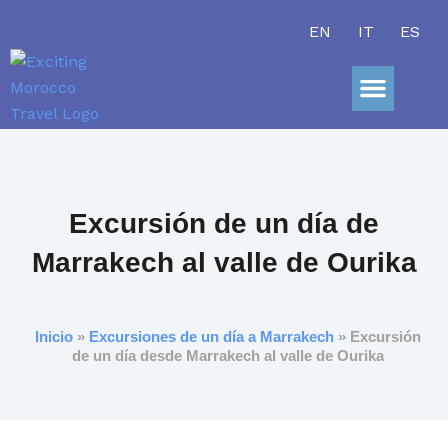
Ir
EN
IT
ES
al
contenido
Sobre Nosot
Excursión de un día de
Marrakech al valle de Ourika
Inicio
»
Excursiones de un día a Marrakech
» Excursión
de un día desde Marrakech al valle de Ourika