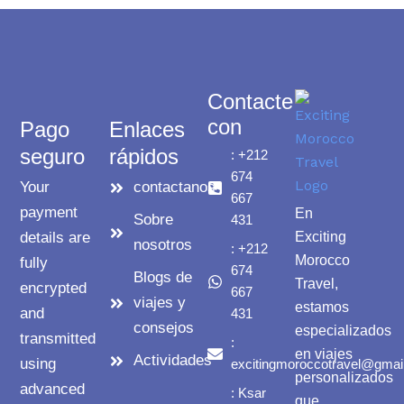
Contacte
con
Pago
Enlaces
seguro
rápidos
: +212
674
Your
contactanos
667
payment
En
Sobre
431
details are
Exciting
nosotros
: +212
Morocco
fully
674
Blogs de
Travel,
encrypted
667
viajes y
estamos
and
431
consejos
especializados
transmitted
:
en viajes
Actividades
using
excitingmoroccotravel@gmai
personalizados
advanced
: Ksar
que